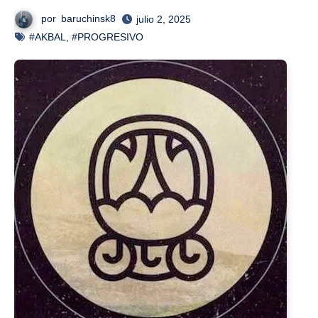
por
baruchinsk8
julio 2, 2025
#AKBAL
,
#PROGRESIVO