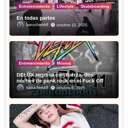
Entretenimiento
Lifestyle
Skateboarding
En todas partes
baruchinsk8
octubre 12, 2025
Entretenimiento
Música
DELUX regresa con fuerza: dos
noches de punk rock en el Fuck Off
Room
baruchinsk8
octubre 6, 2025