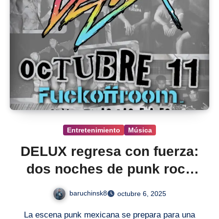
Entretenimiento
Música
DELUX regresa con fuerza:
dos noches de punk rock
en el Fuck Off Room
baruchinsk8
octubre 6, 2025
La escena punk mexicana se prepara para una