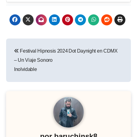
Navegación
Festival Hipnosis 2024
Dot Daynight en CDMX
de
– Un Viaje Sonoro
entradas
Inolvidable
por
baruchinsk8