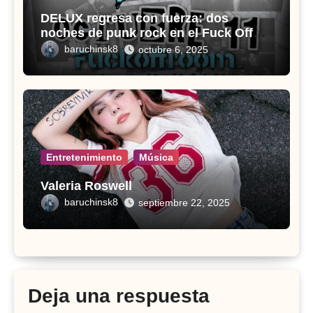
DELUX regresa con fuerza: dos
noches de punk rock en el Fuck Off
Room
baruchinsk8
octubre 6, 2025
Entretenimiento
Música
Valeria Roswell
baruchinsk8
septiembre 22, 2025
Deja una respuesta