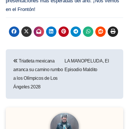
presentaciones más esperadas del año. ¡Nos vemos
en el Frontón!
Navegación
Triatleta mexicana
LA MANOPELUDA, El
de
arranca su camino rumbo
Episodio Maldito
entradas
a los Olímpicos de Los
Ángeles 2028