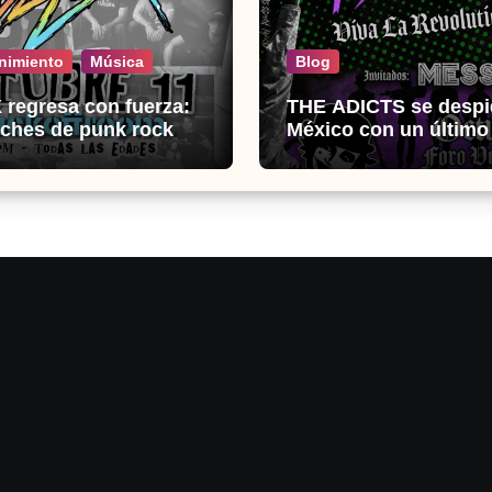
nimiento
Música
Blog
regresa con fuerza:
THE ADICTS se despi
ches de punk rock en
México con un últim
k Off Room
histórico