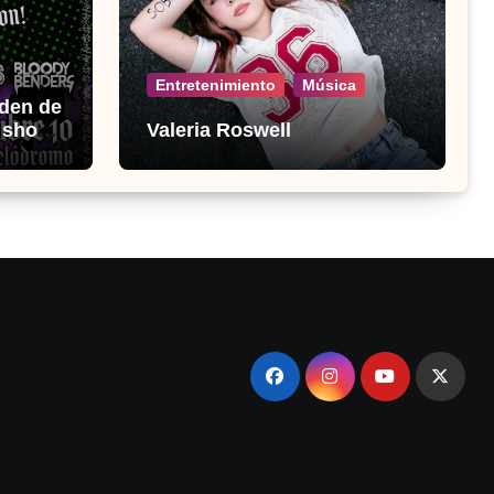
Entretenimiento
Música
den de
o show
Valeria Roswell