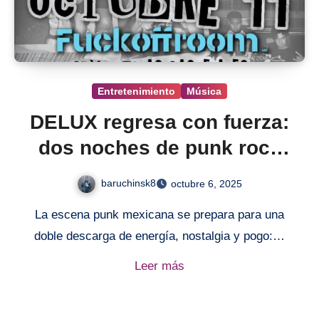
Entretenimiento
Música
DELUX regresa con fuerza:
dos noches de punk rock
en el Fuck Off Room
baruchinsk8
octubre 6, 2025
La escena punk mexicana se prepara para una
doble descarga de energía, nostalgia y pogo:…
Leer más