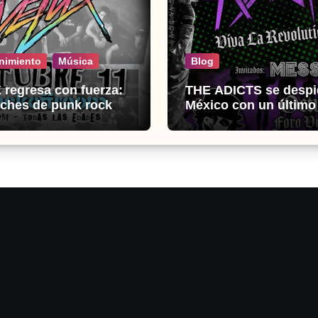
nimiento
Música
Blog
regresa con fuerza:
THE ADICTS se despi
ches de punk rock en
México con un últim
k Off Room
histórico