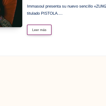
Immasoul presenta su nuevo sencillo «ZUMZUM», el quinto adelanto de su esperado álbum
titulado PISTOLA.…
Leer más