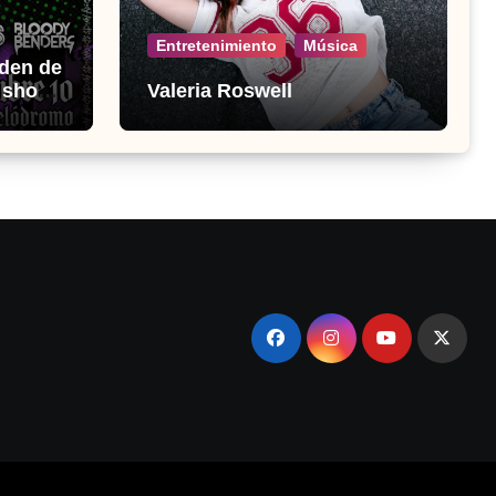
Entretenimiento
Música
den de
o show
Valeria Roswell