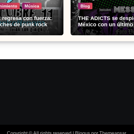
nimiento
Música
Blog
regresa con fuerza:
THE ADICTS se despi
ches de punk rock en
México con un últim
k Off Room
histórico
Copyright © All rights reserved
|
Blogus
por
Themeansar
.