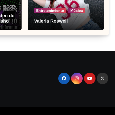
Entretenimiento
Música
den de
o show
Valeria Roswell