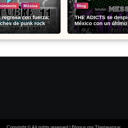
nimiento
Música
Blog
regresa con fuerza:
THE ADICTS se despi
ches de punk rock en
México con un últim
k Off Room
histórico
Copyright © All rights reserved
|
Blogus
por
Themeansar
.