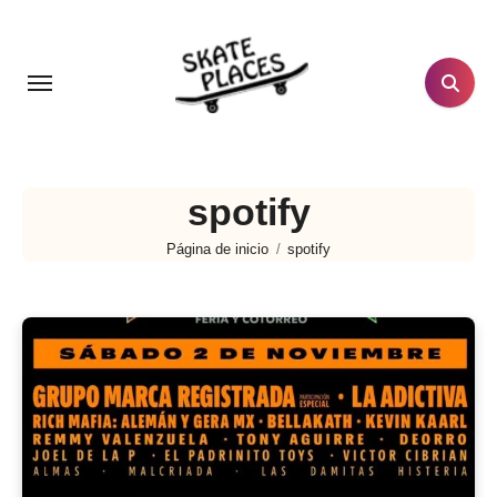
Ir
al
contenido
spotify
Página de inicio
spotify