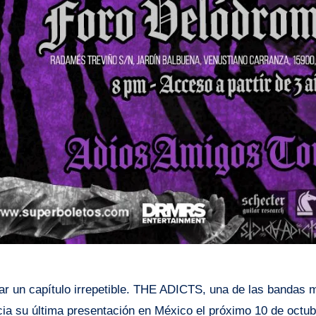
rrar un capítulo irrepetible. THE ADICTS, una de las bandas 
cia su última presentación en México el próximo 10 de octu