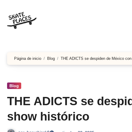
Ir
al
contenido
Página de inicio
Blog
THE ADICTS se despiden de México con u
Blog
THE ADICTS se despid
show histórico