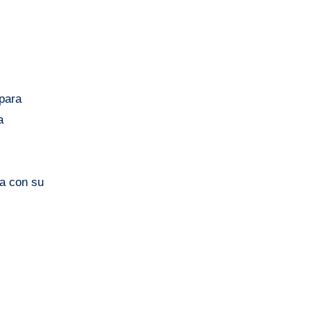
 para
a
a con su