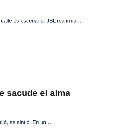
a calle es escenario, JBL reafirma…
ue sacude el alma
ailó, se sintió. En un…