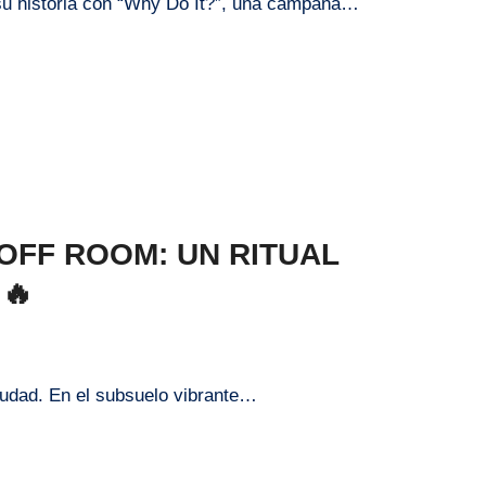
n su historia con “Why Do It?”, una campaña…
 OFF ROOM: UN RITUAL
🔥
iudad. En el subsuelo vibrante…