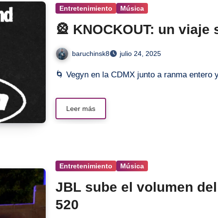
Entretenimiento
Música
🎡 KNOCKOUT: un viaje s
baruchinsk8
julio 24, 2025
🌀 Vegyn en la CDMX junto a ranma enter
Leer más
Entretenimiento
Música
JBL sube el volumen del
520